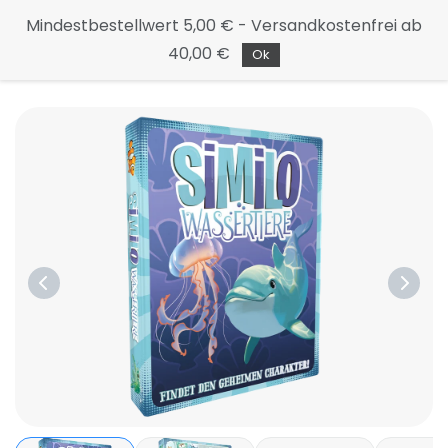
Continue
Mindestbestellwert 5,00 € - Versandkostenfrei ab
to the
40,00 €
main
Ok
page