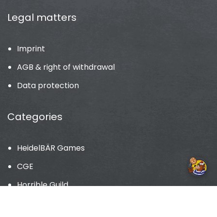
Legal matters
Imprint
AGB & right of withdrawal
Data protection
Categories
HeidelBÄR Games
CGE
Horrible Guild
more games