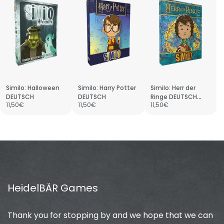
Similo: Halloween
Similo: Harry Potter
Similo: Herr der
DEUTSCH
DEUTSCH
Ringe DEUTSCH
11,50€
11,50€
11,50€
(Spiel + Promo)
HeidelBÄR Games
Thank you for stopping by and we hope that we can