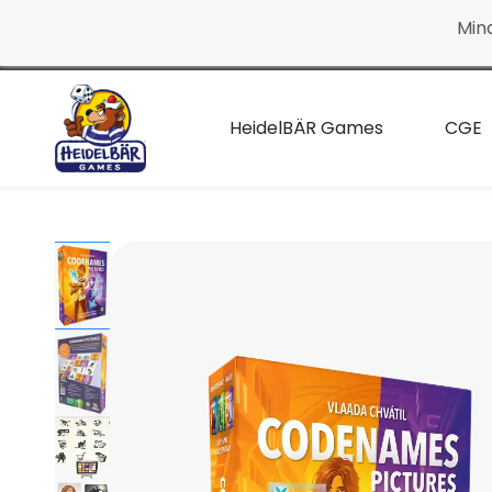
Continue
Min
to the
main
page
HeidelBÄR Games
CGE