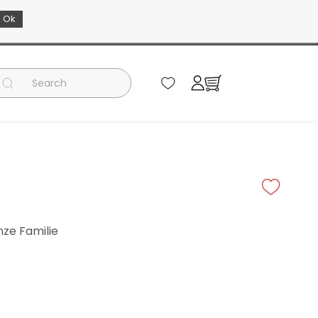
Ok
EN
nze Familie