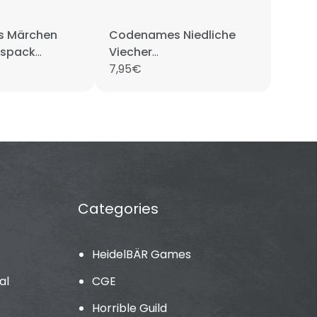
 Märchen
Codenames Niedliche
gspack
Viecher
Erweiterungspack
7,95€
DEUTSCH
Categories
HeidelBÄR Games
al
CGE
Horrible Guild