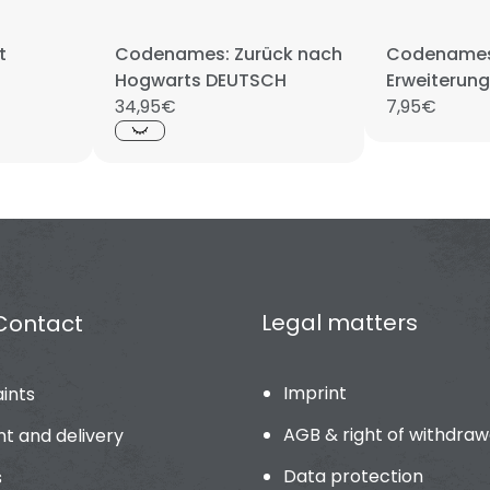
t
Codenames: Zurück nach
Codenames
Hogwarts DEUTSCH
Erweiterun
34,95€
DEUTSCH
7,95€
Legal matters
Contact
Imprint
ints
AGB & right of withdraw
t and delivery
Data protection
s