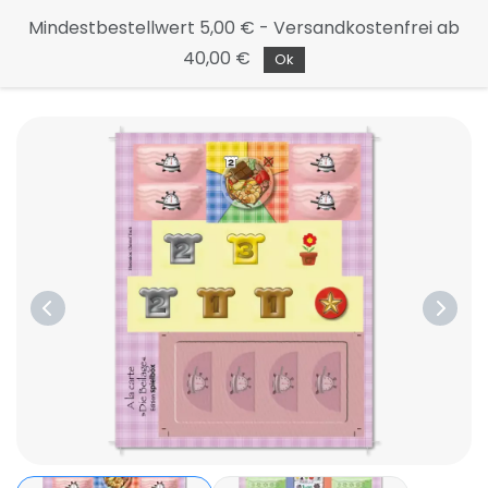
Continue
Mindestbestellwert 5,00 € - Versandkostenfrei ab
to the
40,00 €
main
Ok
page